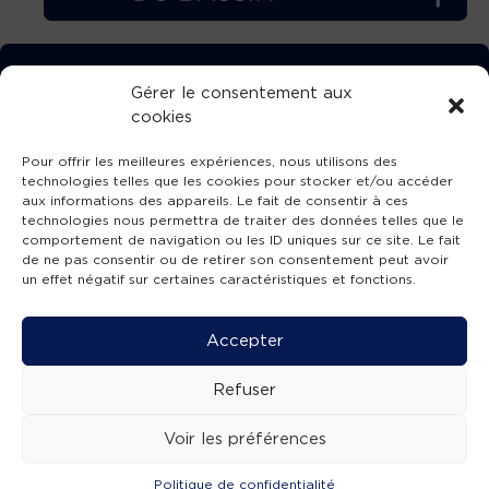
TÉLÉCHARGEZ GRATUITEMENT
Gérer le consentement aux
cookies
L’APPLICATION TVBA !
Pour offrir les meilleures expériences, nous utilisons des
technologies telles que les cookies pour stocker et/ou accéder
aux informations des appareils. Le fait de consentir à ces
technologies nous permettra de traiter des données telles que le
comportement de navigation ou les ID uniques sur ce site. Le fait
SUIVEZ-NOUS !
de ne pas consentir ou de retirer son consentement peut avoir
un effet négatif sur certaines caractéristiques et fonctions.
Charte de publication
-
Mentions légales
-
Accessibilité
-
Politique de confidentialité
-
Plan
Accepter
de site
-
SIBA
© 2026 création
Compos'it.
Refuser
Voir les préférences
Politique de confidentialité
ACTUS
ÉMISSIONS
AGENDA
WEBCAMS