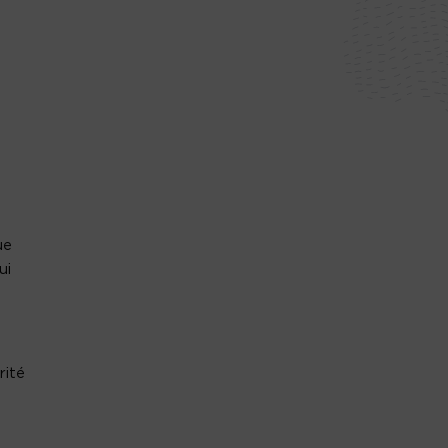
ue
ui
rité