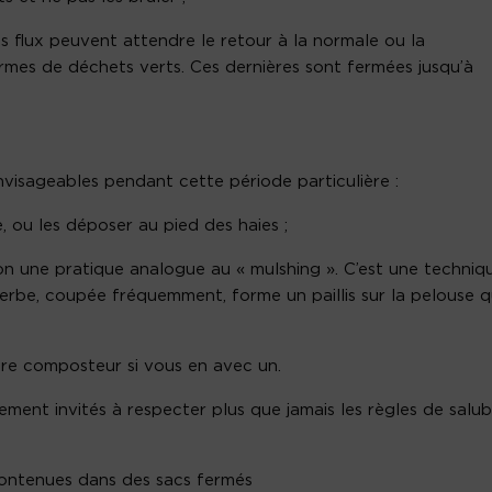
es flux peuvent attendre le retour à la normale ou la
rmes de déchets verts. Ces dernières sont fermées jusqu’à
 envisageables pendant cette période particulière :
ge, ou les déposer au pied des haies ;
n une pratique analogue au « mulshing ». C’est une techniq
erbe, coupée fréquemment, forme un paillis sur la pelouse q
tre composteur si vous en avec un.
ment invités à respecter plus que jamais les règles de salub
contenues dans des sacs fermés