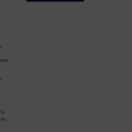
u.
endu
s
Si
es ;