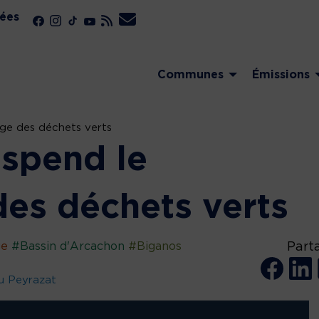
ées
Communes
Émissions
ge des déchets verts
spend le
es déchets verts
ge
#Bassin d'Arcachon
#Biganos
Part
u Peyrazat