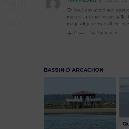
Tophe33380
6 années il y a
En tout cas merci aux eboue
malgré la situation actuelle. 
mis jeudi, je crois qu’il est bi
Répondre
0
BASSIN D'ARCACHON
Qu