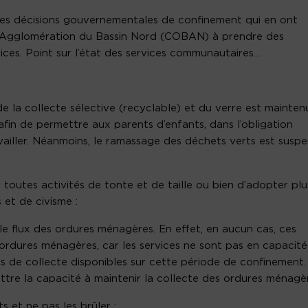
t les décisions gouvernementales de confinement qui en ont
’Agglomération du Bassin Nord (COBAN) à prendre des
vices. Point sur l’état des services communautaires…
 la collecte sélective (recyclable) et du verre est mainten
fin de permettre aux parents d’enfants, dans l’obligation
availler. Néanmoins, le ramassage des déchets verts est susp
toutes activités de tonte et de taille ou bien d’adopter plu
et de civisme :
e flux des ordures ménagères. En effet, en aucun cas, ces
ordures ménagères, car les services ne sont pas en capacité
 de collecte disponibles sur cette période de confinement. 
ettre la capacité à maintenir la collecte des ordures ménagèr
s et ne pas les brûler ;