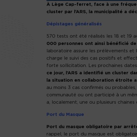
À Lège Cap-ferret, face à une fréquent
cluster par l’ARS, la municipalité a d
Dépistages généralisés
570 tests ont été réalisés les 18 et 19
000 personnes ont ainsi bénéficié de t
laboratoire assure les prélèvements et l
charge le suivi des cas positifs et effe
forte sollicitation. Les prochaines da
ce jour, l’ARS a identifié un cluster 
la situation en collaboration étroite a
au moins 3 cas confirmés ou probables,
communauté ou ont participé à un même 
a, localement, une ou plusieurs chaines 
Port du Masque
Port du masque obligatoire par arrêté
rappel, le port du masque est obligatoire