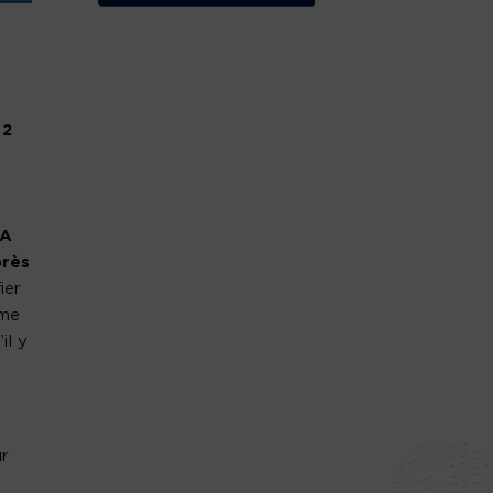
 2
A
près
ier
ême
il y
r