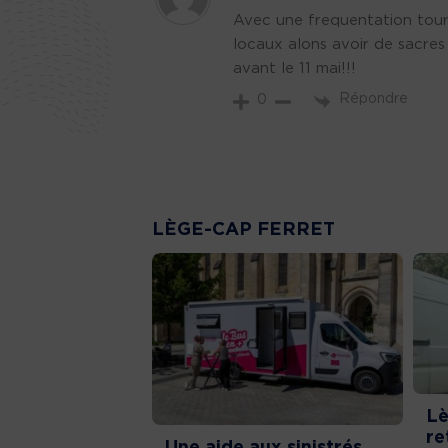
Avec une frequentation touri
locaux alons avoir de sacres
avant le 11 mai!!!
Répondre
0
LÈGE-CAP FERRET
Lè
re
Une aide aux sinistrés