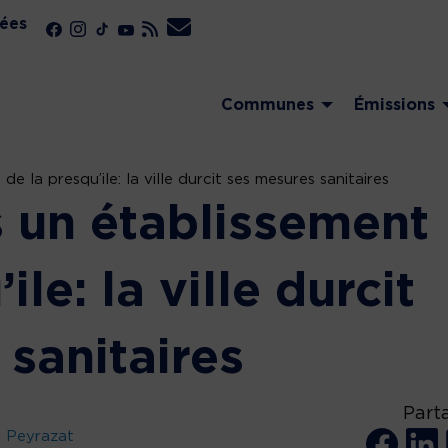
ées
Communes
Émissions
e la presqu’ile: la ville durcit ses mesures sanitaires
s un établissement
ile: la ville durcit
sanitaires
Part
u Peyrazat