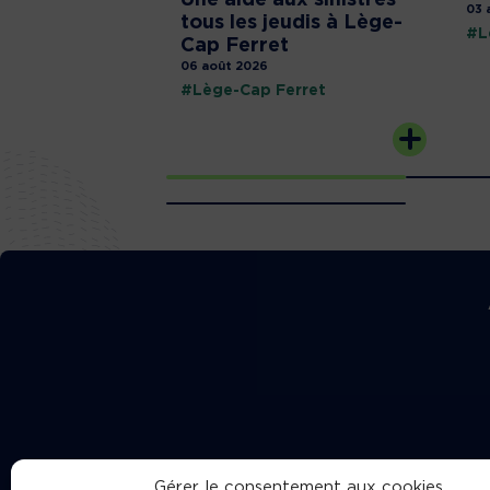
03 
tous les jeudis à Lège-
#L
Cap Ferret
06 août 2026
#Lège-Cap Ferret
Gérer le consentement aux cookies