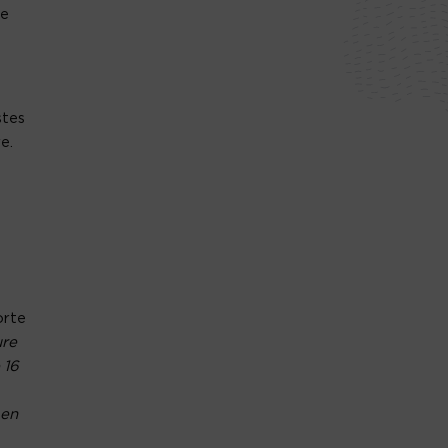
ue
stes
e.
orte
ure
 16
 en