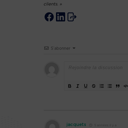
clients. »
S’abonner
jacquets
5 années il y a