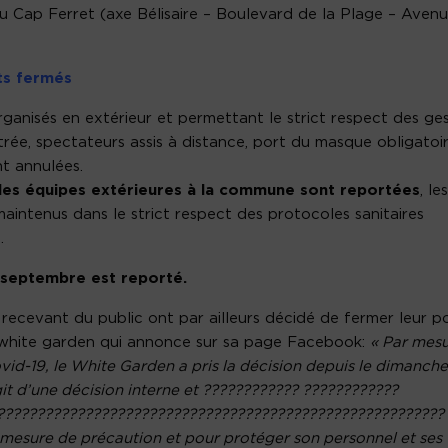
 du Cap Ferret (axe Bélisaire – Boulevard de la Plage – Aven
ts fermés
rganisés en extérieur et permettant le strict respect des ge
ntrée, spectateurs assis à distance, port du masque obligatoir
nt annulées.
 des équipes extérieures à la commune sont reportées
, les
aintenus dans le strict respect des protocoles sanitaires
.
 septembre est reporté.
e recevant du public ont par ailleurs décidé de fermer leur p
u white garden qui annonce sur sa page Facebook:
« Par mes
vid-19, le White Garden a pris la décision depuis le dimanche
git d’une décision interne et ???????????? ????????????
????????????????????????????????????????????????????????
r mesure de précaution et pour protéger son personnel et ses