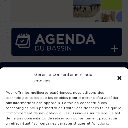
TÉLÉCHARGEZ GRATUITEMENT
Gérer le consentement aux
cookies
L’APPLICATION TVBA !
Pour offrir les meilleures expériences, nous utilisons des
technologies telles que les cookies pour stocker et/ou accéder
aux informations des appareils. Le fait de consentir à ces
technologies nous permettra de traiter des données telles que le
comportement de navigation ou les ID uniques sur ce site. Le fait
SUIVEZ-NOUS !
de ne pas consentir ou de retirer son consentement peut avoir
un effet négatif sur certaines caractéristiques et fonctions.