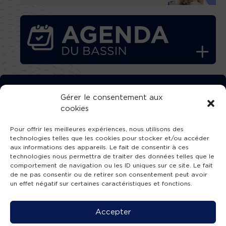
TÉLÉCHARGEZ GRATUITEMENT
Gérer le consentement aux
cookies
L’APPLICATION TVBA !
Pour offrir les meilleures expériences, nous utilisons des
technologies telles que les cookies pour stocker et/ou accéder
aux informations des appareils. Le fait de consentir à ces
technologies nous permettra de traiter des données telles que le
comportement de navigation ou les ID uniques sur ce site. Le fait
SUIVEZ-NOUS !
de ne pas consentir ou de retirer son consentement peut avoir
un effet négatif sur certaines caractéristiques et fonctions.
Charte de publication
-
Mentions légales
-
Accessibilité
-
Politique de confidentialité
-
Plan
Accepter
de site
-
SIBA