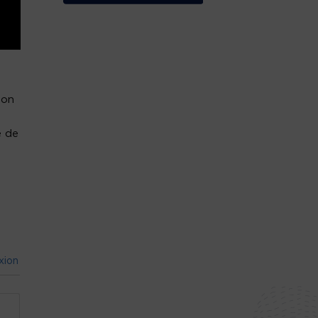
lon
e de
xion