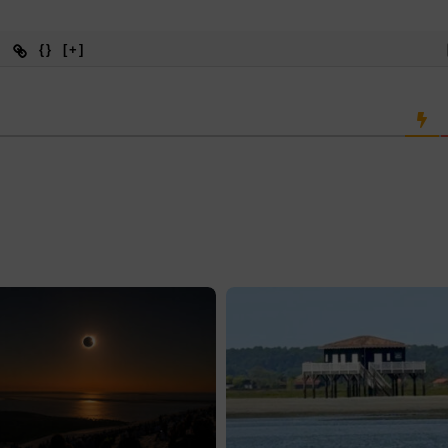
{}
[+]