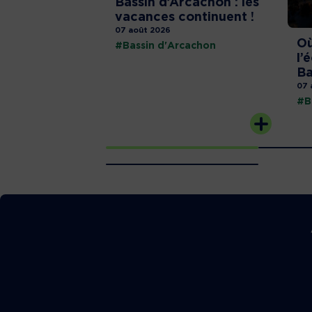
Bassin d’Arcachon : les
vacances continuent !
07 août 2026
Où
#Bassin d'Arcachon
l’
Ba
07 
#B