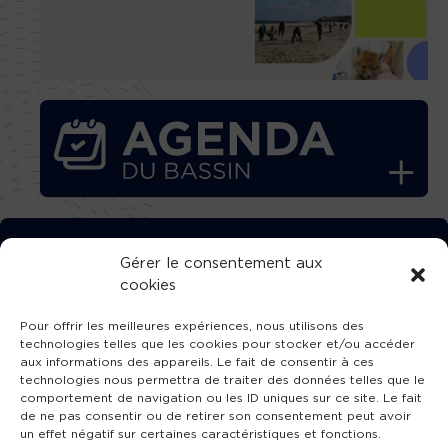
TÉLÉCHARGEZ GRATUITEMENT
Gérer le consentement aux
cookies
L’APPLICATION TVBA !
Pour offrir les meilleures expériences, nous utilisons des
technologies telles que les cookies pour stocker et/ou accéder
aux informations des appareils. Le fait de consentir à ces
technologies nous permettra de traiter des données telles que le
comportement de navigation ou les ID uniques sur ce site. Le fait
SUIVEZ-NOUS !
de ne pas consentir ou de retirer son consentement peut avoir
un effet négatif sur certaines caractéristiques et fonctions.