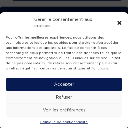
TÉLÉCHARGEZ GRATUITEMENT
Gérer le consentement aux
cookies
L’APPLICATION TVBA !
Pour offrir les meilleures expériences, nous utilisons des
technologies telles que les cookies pour stocker et/ou accéder
aux informations des appareils. Le fait de consentir à ces
technologies nous permettra de traiter des données telles que le
comportement de navigation ou les ID uniques sur ce site. Le fait
SUIVEZ-NOUS !
de ne pas consentir ou de retirer son consentement peut avoir
un effet négatif sur certaines caractéristiques et fonctions.
Charte de publication
-
Mentions légales
-
Accessibilité
-
Politique de confidentialité
-
Plan
Accepter
de site
-
SIBA
© 2026 création
Compos'it.
Refuser
Voir les préférences
Politique de confidentialité
ACTUS
ÉMISSIONS
AGENDA
WEBCAMS