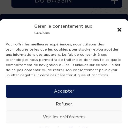
TÉLÉCHARGEZ GRATUITEMENT
Gérer le consentement aux
cookies
L’APPLICATION TVBA !
Pour offrir les meilleures expériences, nous utilisons des
technologies telles que les cookies pour stocker et/ou accéder
aux informations des appareils. Le fait de consentir à ces
technologies nous permettra de traiter des données telles que le
comportement de navigation ou les ID uniques sur ce site. Le fait
SUIVEZ-NOUS !
de ne pas consentir ou de retirer son consentement peut avoir
un effet négatif sur certaines caractéristiques et fonctions.
Charte de publication
-
Mentions légales
-
Accessibilité
-
Politique de confidentialité
-
Plan
Accepter
de site
-
SIBA
© 2026 création
Compos'it.
Refuser
Voir les préférences