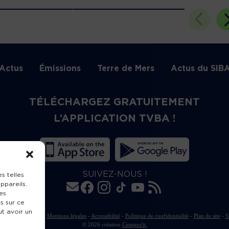
Actus
Émissions
Terre de Mers
Actus du SIB
TÉLÉCHARGEZ GRATUITEMENT
L’APPLICATION TVBA !
SUIVEZ-NOUS !
s telles
ppareils.
es
s sur ce
ut avoir un
rte de publication
-
Mentions légales
-
Accessibilité
-
Politique de confidentialité
-
Plan de site
-
S
© 2026 création
Compos'it.