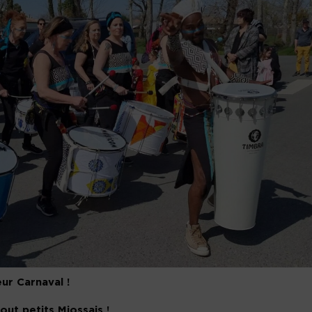
ur Carnaval !
ut petits Miossais !