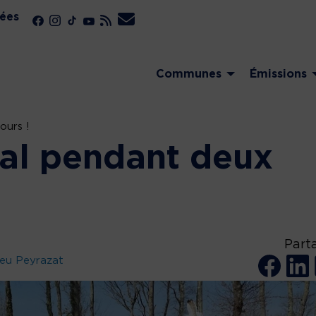
ées
Communes
Émissions
ours !
val pendant deux
Part
leu Peyrazat