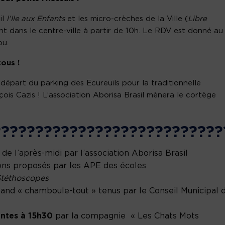
il
l’Ile aux Enfants
et les micro-crèches de la Ville (
Libre
t dans le centre-ville à partir de 10h. Le RDV est donné au
ou.
ous !
épart du parking des Ecureuils pour la traditionnelle
çois Cazis ! L’association Aborisa Brasil mènera le cortège
???????????????????????????
de l’après-midi par l’association Aborisa Brasil
ions proposés par les APE des écoles
téthoscopes
and « chamboule-tout » tenus par le Conseil Municipal 
antes à 15h30
par la compagnie « Les Chats Mots