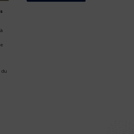
is
 à
ne
 du