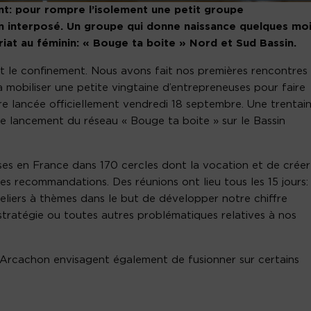
nt: pour rompre l’isolement une petit groupe
an interposé. Un groupe qui donne naissance quelques mo
riat au féminin: « Bouge ta boite » Nord et Sud Bassin.
 le confinement. Nous avons fait nos premières rencontres
à mobiliser une petite vingtaine d’entrepreneuses pour faire
re lancée officiellement vendredi 18 septembre. Une trentai
 le lancement du réseau « Bouge ta boite » sur le Bassin
es en France dans 170 cercles dont la vocation et de créer
des recommandations. Des réunions ont lieu tous les 15 jours:
eliers à thèmes dans le but de développer notre chiffre
 stratégie ou toutes autres problématiques relatives à nos
’Arcachon envisagent également de fusionner sur certains