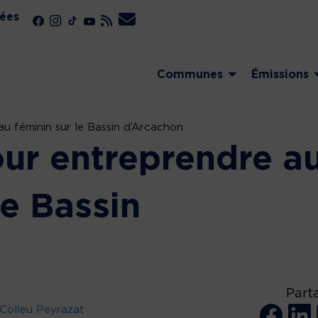
ées
Communes
Émissions
u féminin sur le Bassin d’Arcachon
our entreprendre a
le Bassin
Part
Colleu Peyrazat