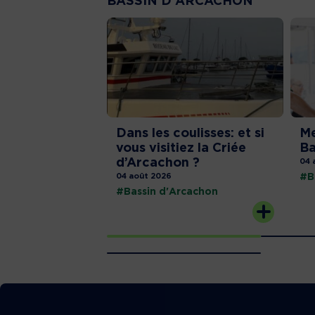
BASSIN D'ARCACHON
Dans les coulisses: et si
Me
vous visitiez la Criée
Ba
d’Arcachon ?
04 
04 août 2026
#B
#Bassin d'Arcachon