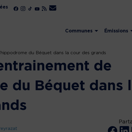
ées
Communes
Émissions
l’hippodrome du Béquet dans la cour des grands
’entrainement de
e du Béquet dans 
ands
Part
Peyrazat