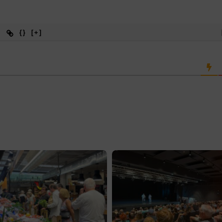
{}
[+]