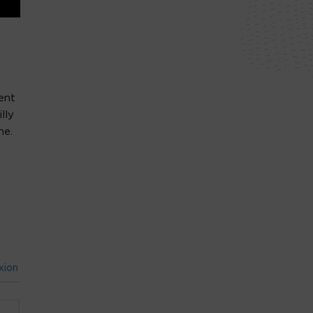
ent
lly
ne.
xion