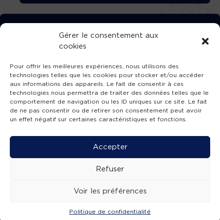
TÉLÉCHARGEZ GRATUITEMENT
Gérer le consentement aux
cookies
L’APPLICATION TVBA !
Pour offrir les meilleures expériences, nous utilisons des
technologies telles que les cookies pour stocker et/ou accéder
aux informations des appareils. Le fait de consentir à ces
technologies nous permettra de traiter des données telles que le
comportement de navigation ou les ID uniques sur ce site. Le fait
SUIVEZ-NOUS !
de ne pas consentir ou de retirer son consentement peut avoir
un effet négatif sur certaines caractéristiques et fonctions.
Charte de publication
-
Mentions légales
-
Accessibilité
-
Politique de confidentialité
-
Plan
Accepter
de site
-
SIBA
© 2026 création
Compos'it.
Refuser
Voir les préférences
Politique de confidentialité
ACTUS
ÉMISSIONS
AGENDA
WEBCAMS