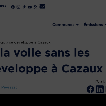
ées
Communes
Émissions
 yeux » se développe à Cazaux
la voile sans les
éveloppe à Cazaux
Part
 Peyrazat