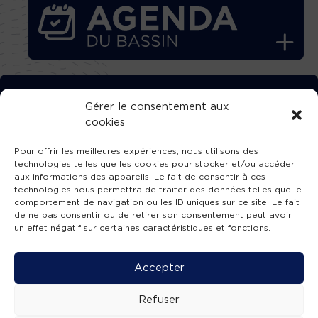
TÉLÉCHARGEZ GRATUITEMENT
Gérer le consentement aux
cookies
L’APPLICATION TVBA !
Pour offrir les meilleures expériences, nous utilisons des
technologies telles que les cookies pour stocker et/ou accéder
aux informations des appareils. Le fait de consentir à ces
technologies nous permettra de traiter des données telles que le
comportement de navigation ou les ID uniques sur ce site. Le fait
SUIVEZ-NOUS !
de ne pas consentir ou de retirer son consentement peut avoir
un effet négatif sur certaines caractéristiques et fonctions.
Charte de publication
-
Mentions légales
-
Accessibilité
-
Politique de confidentialité
-
Plan
Accepter
de site
-
SIBA
© 2026 création
Compos'it.
Refuser