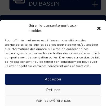
TÉLÉCHARGEZ GRATUITEMENT
Gérer le consentement aux
cookies
L’APPLICATION TVBA !
Pour offrir les meilleures expériences, nous utilisons des
technologies telles que les cookies pour stocker et/ou accéder
aux informations des appareils. Le fait de consentir à ces
technologies nous permettra de traiter des données telles que le
comportement de navigation ou les ID uniques sur ce site. Le fait
SUIVEZ-NOUS !
de ne pas consentir ou de retirer son consentement peut avoir
un effet négatif sur certaines caractéristiques et fonctions.
Charte de publication
-
Mentions légales
-
Accessibilité
-
Politique de confidentialité
-
Plan
Accepter
de site
-
SIBA
© 2026 création
Compos'it.
Refuser
Voir les préférences