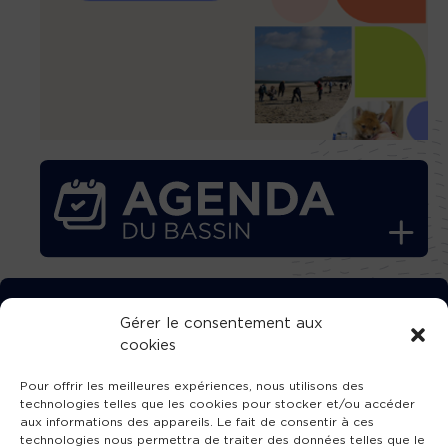
TÉLÉCHARGEZ GRATUITEMENT
Gérer le consentement aux
cookies
L’APPLICATION TVBA !
Pour offrir les meilleures expériences, nous utilisons des
technologies telles que les cookies pour stocker et/ou accéder
aux informations des appareils. Le fait de consentir à ces
technologies nous permettra de traiter des données telles que le