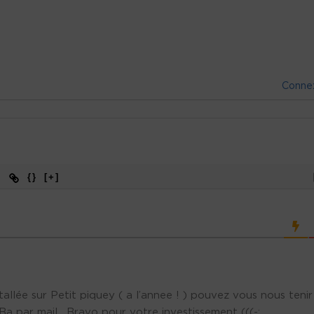
Conne
{}
[+]
allée sur Petit piquey ( a l’annee ! ) pouvez vous nous tenir
 par mail . Bravo pour votre investissement (((-: