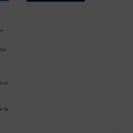
ès
nte
i-ci
e la