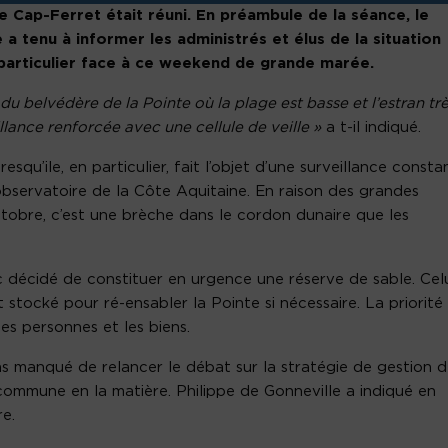
ge Cap-Ferret était réuni. En préambule de la séance, le
 a tenu à informer les administrés et élus de la situation
particulier face à ce weekend de grande marée.
du belvédère de la Pointe où la plage est basse et l’estran tr
llance renforcée avec une cellule de veille »
a t-il indiqué.
qu’ile, en particulier, fait l’objet d’une surveillance consta
’observatoire de la Côte Aquitaine. En raison des grandes
tobre, c’est une brèche dans le cordon dunaire que les
nc décidé de constituer en urgence une réserve de sable. Celu
stocké pour ré-ensabler la Pointe si nécessaire. La priorité
es personnes et les biens.
as manqué de relancer le débat sur la stratégie de gestion d
ommune en la matière. Philippe de Gonneville a indiqué en
re.