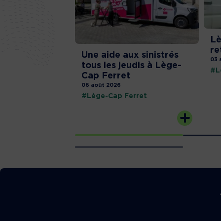
Lè
re
Une aide aux sinistrés
03 
tous les jeudis à Lège-
#L
Cap Ferret
06 août 2026
#Lège-Cap Ferret