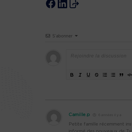
S’abonner
Camille.p
6 années il y a
Petite famille récemment inst
informé des nouveaux de TvBa