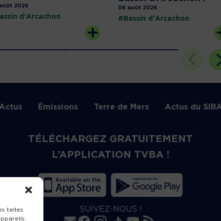
août 2026
06 août 2026
assin d'Arcachon
#Bassin d'Arcachon
Actus
Émissions
Terre de Mers
Actus du SIB
TÉLÉCHARGEZ GRATUITEMENT
L’APPLICATION TVBA !
SUIVEZ-NOUS !
s telles
ppareils.