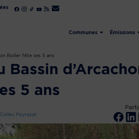
ées
Communes
Émissions
n Roller fête ses 5 ans
u Bassin d’Arcacho
ses 5 ans
Part
Colleu Peyrazat