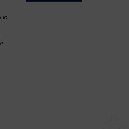
é et
t
yes,