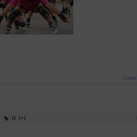
Conne
{}
[+]