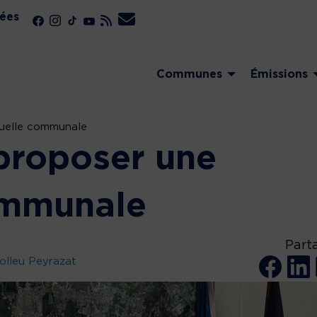
ées
Communes
Émissions
uelle communale
proposer une
ommunale
Part
olleu Peyrazat