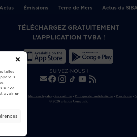
Actus
Émissions
Terre de Mers
Actus du SIB
TÉLÉCHARGEZ GRATUITEMENT
L’APPLICATION TVBA !
SUIVEZ-NOUS !
s telles
ppareils.
es
s sur ce
ut avoir un
rte de publication
-
Mentions légales
-
Accessibilité
-
Politique de confidentialité
-
Plan de site
-
S
© 2026 création
Compos'it.
férences