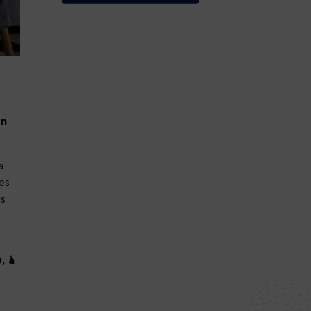
en
a
es
rs
, à