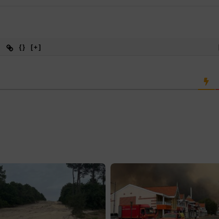
{}
[+]