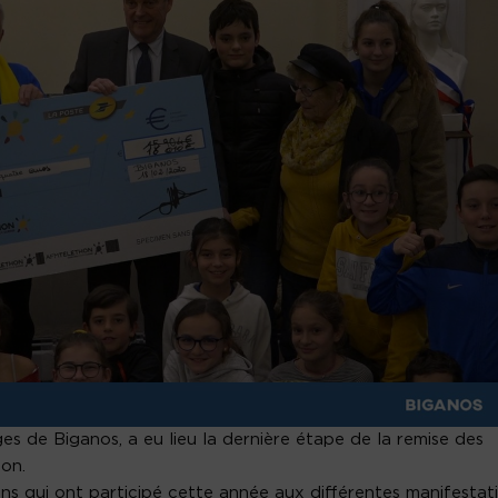
ages de
Biganos
, a eu lieu la dernière étape de la remise des
hon.
ns qui ont participé cette année aux différentes manifestat