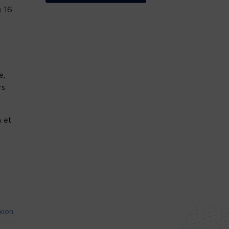
 16
e,
rs
n et
xion