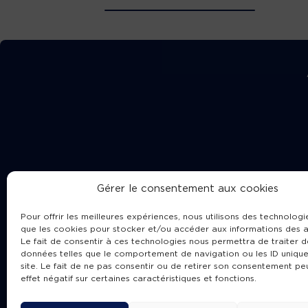
Gérer le consentement aux cookies
Pour offrir les meilleures expériences, nous utilisons des technologie
que les cookies pour stocker et/ou accéder aux informations des a
Le fait de consentir à ces technologies nous permettra de traiter d
données telles que le comportement de navigation ou les ID unique
site. Le fait de ne pas consentir ou de retirer son consentement pe
Cha
effet négatif sur certaines caractéristiques et fonctions.