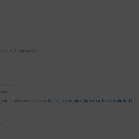
re
icle est erronée
nnée il y a
CHE
oici l’adresse correcte :
n-aquitaine@mutuelle-familiale.fr
re