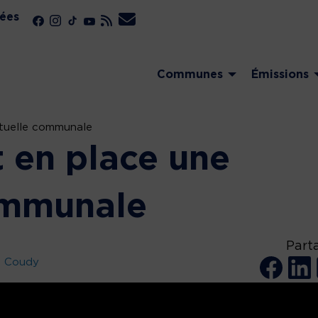
ées
Communes
Émissions
tuelle communale
 en place une
ommunale
Part
e Coudy