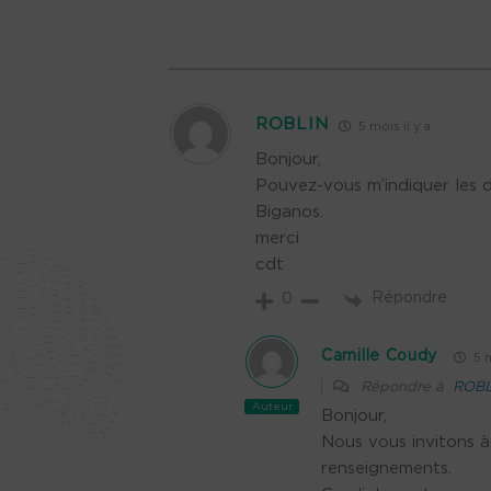
ROBLIN
5 mois il y a
Bonjour,
Pouvez-vous m’indiquer les 
Biganos.
merci
cdt
Répondre
0
Camille Coudy
5 m
Répondre à
ROBL
Auteur
Bonjour,
Nous vous invitons 
renseignements.