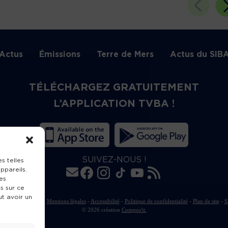
Actus
Émissions
Terre de Mers
Actus du SIB
TÉLÉCHARGEZ GRATUITEMENT
L’APPLICATION TVBA !
SUIVEZ-NOUS !
s telles
ppareils.
es
s sur ce
ut avoir un
rte de publication
-
Mentions légales
-
Accessibilité
-
Politique de confidentialité
-
Plan de site
-
S
© 2026 création
Compos'it.