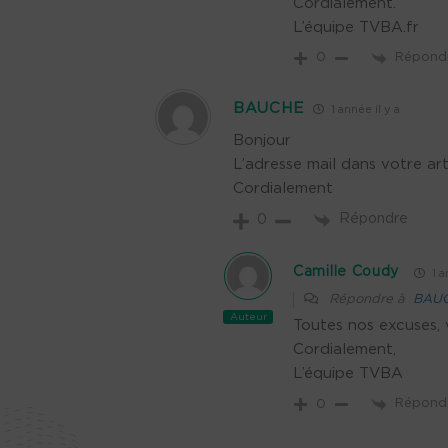
Cordialement.
L’équipe TVBA.fr
Répond
0
BAUCHE
1 année il y a
Bonjour
L’adresse mail dans votre art
Cordialement
Répondre
0
Camille Coudy
1 a
Répondre à
BAU
Auteur
Toutes nos excuses, v
Cordialement,
L’équipe TVBA
Répond
0