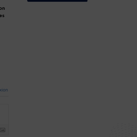
on
es
xion