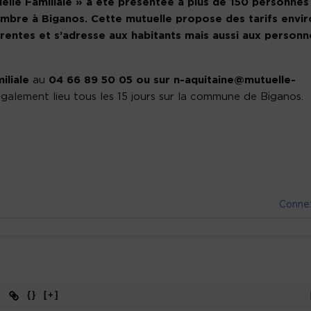
elle Familiale » a été présentée à plus de 150 personnes
embre à Biganos. Cette mutuelle propose des tarifs envir
entes et s’adresse aux habitants mais aussi aux personn
iliale
au
04 66 89 50 05 ou sur n-aquitaine@mutuelle-
alement lieu tous les 15 jours sur la commune de Biganos.
Conne
{}
[+]