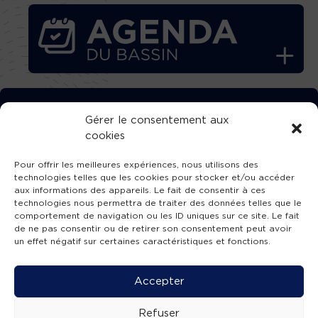
TÉLÉCHARGEZ GRATUITEMENT
Gérer le consentement aux
cookies
L’APPLICATION TVBA !
Pour offrir les meilleures expériences, nous utilisons des
technologies telles que les cookies pour stocker et/ou accéder
aux informations des appareils. Le fait de consentir à ces
technologies nous permettra de traiter des données telles que le
comportement de navigation ou les ID uniques sur ce site. Le fait
SUIVEZ-NOUS !
de ne pas consentir ou de retirer son consentement peut avoir
un effet négatif sur certaines caractéristiques et fonctions.
Charte de publication
-
Mentions légales
-
Accessibilité
-
Politique de confidentialité
-
Plan
Accepter
de site
-
SIBA
© 2026 création
Compos'it.
Refuser