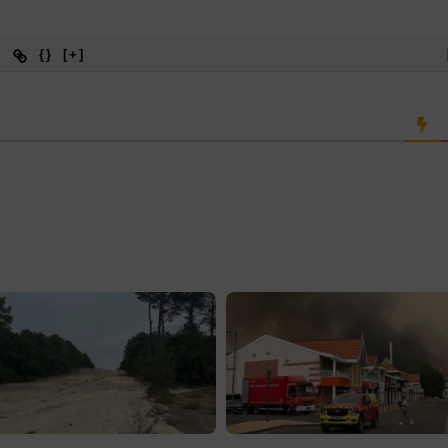
{}
[+]