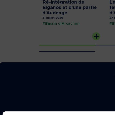
Ré-intégration de
Le
Biganos et d’une partie
fe
d’Audenge
d’
31 juillet 2026
27 
#Bassin d'Arcachon
#B