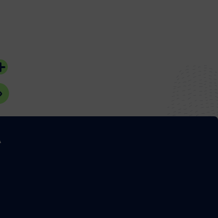
Mallet
04 août 2026
05 août 2026
#Bassin d'Arcach
#Bassin d'Arcachon
A