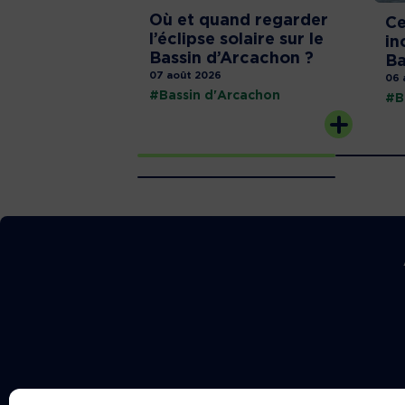
Où et quand regarder
Ce
l’éclipse solaire sur le
in
Bassin d’Arcachon ?
Ba
07 août 2026
06 
#Bassin d'Arcachon
#B