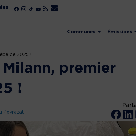
ées
Communes
Émissions
bébé de 2025 !
 Milann, premier
5 !
Part
u Peyrazat