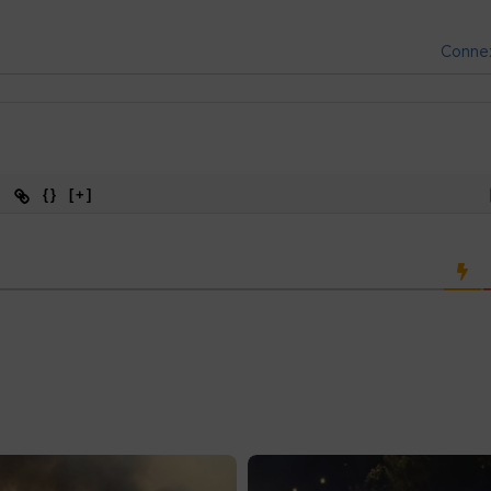
Conne
{}
[+]