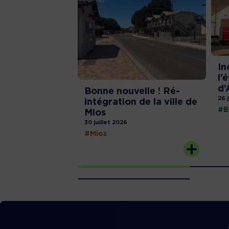
In
l’
d’
Bonne nouvelle ! Ré-
26 
intégration de la ville de
#B
Mios
30 juillet 2026
#Mios