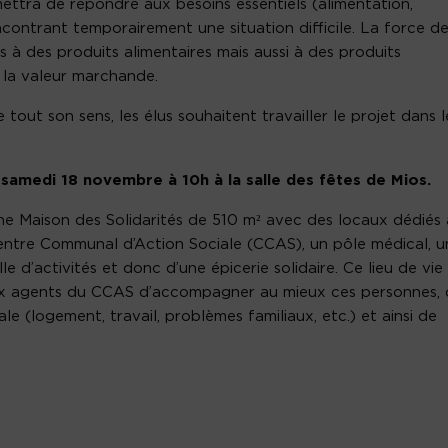
ettra de répondre aux besoins essentiels (alimentation,
ncontrant temporairement une situation difficile. La force d
s à des produits alimentaires mais aussi à des produits
 la valeur marchande.
tout son sens, les élus souhaitent travailler le projet dans l
e
samedi 18 novembre à 10h à la salle des fêtes de Mios.
e Maison des Solidarités de 510 m² avec des locaux dédiés 
Centre Communal d’Action Sociale (CCAS), un pôle médical, u
le d’activités et donc d’une épicerie solidaire. Ce lieu de vie
x agents du CCAS d’accompagner au mieux ces personnes, 
e (logement, travail, problèmes familiaux, etc.) et ainsi de