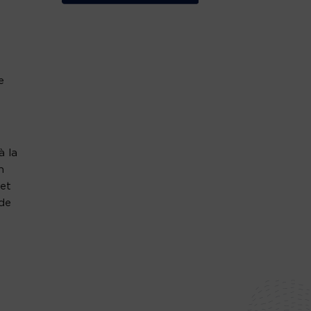
e
e
à la
n
 et
de