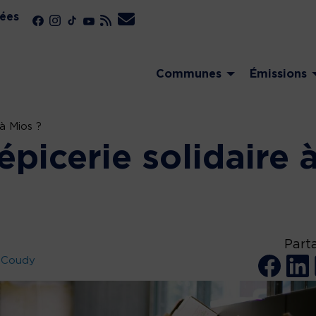
ées
Communes
Émissions
 à Mios ?
épicerie solidaire 
Part
e Coudy