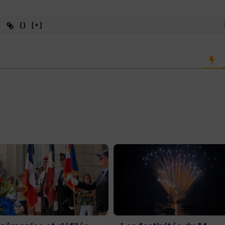
{}
[+]