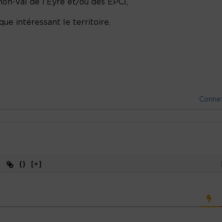
hon-Val de l’Eyre et/ou des EPCI,
que intéressant le territoire.
Conne
{}
[+]