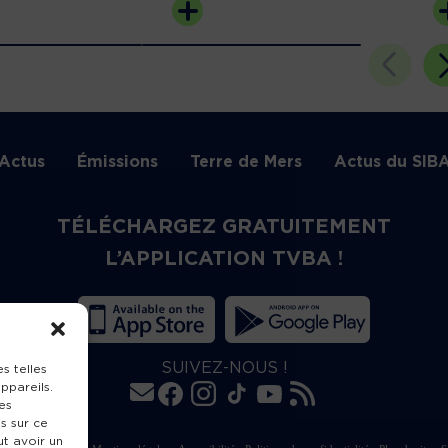
Actus
Émissions
Terre de Mers
Actus du SIB
TÉLÉCHARGEZ GRATUITEMENT
L’APPLICATION TVBA !
SUIVEZ-NOUS !
s telles
ppareils.
es
s sur ce
ut avoir un