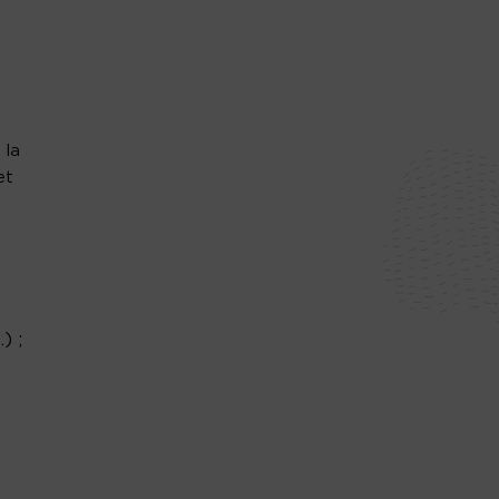
 la
et
) ;