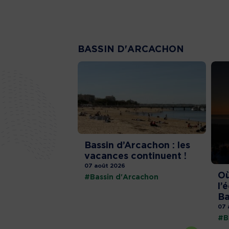
BASSIN D'ARCACHON
Bassin d’Arcachon : les
vacances continuent !
07 août 2026
Où
#Bassin d'Arcachon
l’
Ba
07 
#B