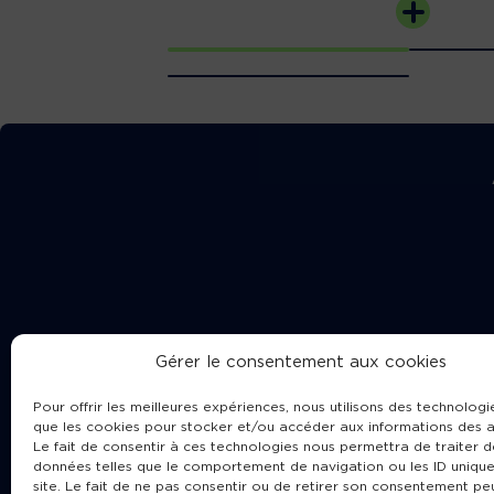
Gérer le consentement aux cookies
Pour offrir les meilleures expériences, nous utilisons des technologie
que les cookies pour stocker et/ou accéder aux informations des a
Le fait de consentir à ces technologies nous permettra de traiter d
données telles que le comportement de navigation ou les ID unique
site. Le fait de ne pas consentir ou de retirer son consentement pe