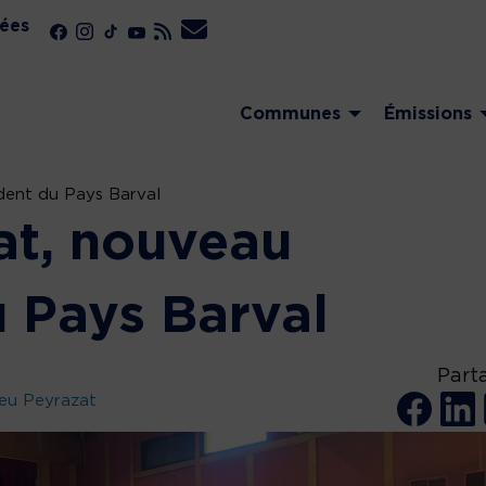
ées
Communes
Émissions
dent du Pays Barval
at, nouveau
u Pays Barval
Part
eu Peyrazat