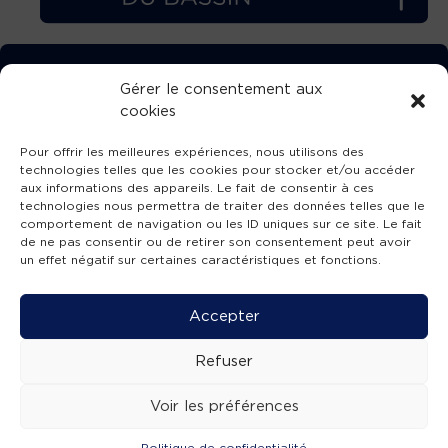
TÉLÉCHARGEZ GRATUITEMENT
Gérer le consentement aux
cookies
L’APPLICATION TVBA !
Pour offrir les meilleures expériences, nous utilisons des
technologies telles que les cookies pour stocker et/ou accéder
aux informations des appareils. Le fait de consentir à ces
technologies nous permettra de traiter des données telles que le
comportement de navigation ou les ID uniques sur ce site. Le fait
SUIVEZ-NOUS !
de ne pas consentir ou de retirer son consentement peut avoir
un effet négatif sur certaines caractéristiques et fonctions.
Charte de publication
-
Mentions légales
-
Accessibilité
-
Politique de confidentialité
-
Plan
Accepter
de site
-
SIBA
© 2026 création
Compos'it.
Refuser
Voir les préférences