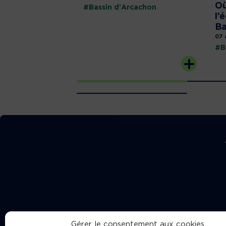
Où
#Bassin d'Arcachon
l’
Ba
07 
#B
Gérer le consentement aux cookies