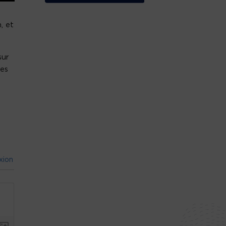
, et
sur
ces
xion