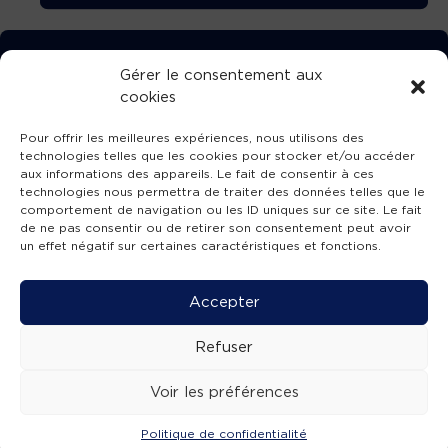
TÉLÉCHARGEZ GRATUITEMENT
Gérer le consentement aux
cookies
L’APPLICATION TVBA !
Pour offrir les meilleures expériences, nous utilisons des
technologies telles que les cookies pour stocker et/ou accéder
aux informations des appareils. Le fait de consentir à ces
technologies nous permettra de traiter des données telles que le
comportement de navigation ou les ID uniques sur ce site. Le fait
SUIVEZ-NOUS !
de ne pas consentir ou de retirer son consentement peut avoir
un effet négatif sur certaines caractéristiques et fonctions.
Charte de publication
-
Mentions légales
-
Accessibilité
-
Politique de confidentialité
-
Plan
Accepter
de site
-
SIBA
© 2026 création
Compos'it.
Refuser
Voir les préférences
Politique de confidentialité
ACTUS
ÉMISSIONS
AGENDA
WEBCAMS