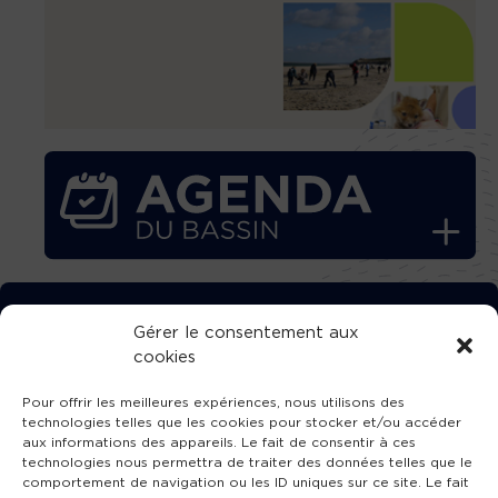
TÉLÉCHARGEZ GRATUITEMENT
Gérer le consentement aux
cookies
L’APPLICATION TVBA !
Pour offrir les meilleures expériences, nous utilisons des
technologies telles que les cookies pour stocker et/ou accéder
aux informations des appareils. Le fait de consentir à ces
technologies nous permettra de traiter des données telles que le
comportement de navigation ou les ID uniques sur ce site. Le fait
SUIVEZ-NOUS !