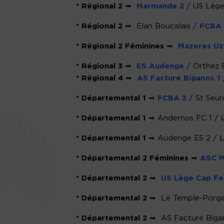
* Régional 2
➡
Marmande 2
/ US Lège
* Régional 2
➡
Elan Boucalais /
FCBA 2
* Régional 2 Féminines
➡
Mazeres Uz
* Régional 3
➡
ES Audenge
/ Orthez 
* Régional 4
➡
AS Facture Biganos 1
* Départemental 1
➡
FCBA 3
/ St Seu
* Départemental 1
➡
Andernos FC 1 /
* Départemental 1
➡
Audenge ES 2 /
* Départemental 2 Féminines
➡
ASC M
* Départemental 2
➡
US Lège Cap Fe
* Départemental 2
➡
Le Temple-Porg
* Départemental 2
➡
AS
Facture Biga