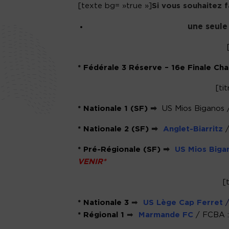
[texte bg= »true »]
Si vous souhaitez f
une seule
* Fédérale 3 Réserve – 16e Finale Ch
[ti
* Nationale 1 (SF)
➡
US Mios Biganos
* Nationale 2 (SF)
➡
Anglet-Biarritz
/
* Pré-Régionale (SF)
➡
US Mios Biga
VENIR*
[t
* Nationale 3
➡
US
Lège Cap Ferret
/
* Régional 1
➡
Marmande FC
/
FCBA :