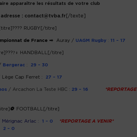
aire apparaître les résultats de votre club
 adresse : contact@tvba.fr
[/texte]
[titre]???? RUGBY[/titre]
ampionnat de France
➡
Auray /
UAGM Rugby
:
11 – 17
tre]????‍♀ HANDBALL[/titre]
 /
Bergerac
:
29 – 30
 Lège Cap Ferret :
27 – 17
nos
/ Arcachon La Teste HBC :
29 – 16
*REPORTAGE
itre]
⚽
FOOTBALL[/titre]
 Mérignac Arlac
:
1 – 0
*REPORTAGE A VENIR*
2 – 0