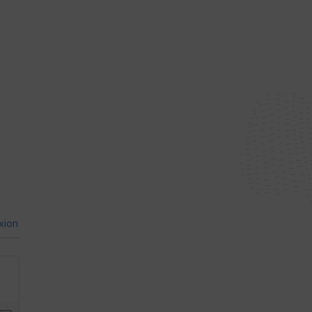
E
xion