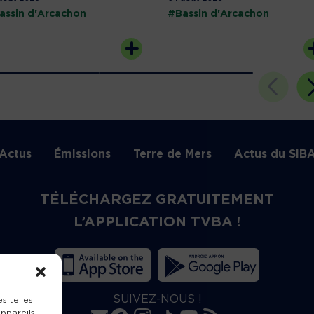
assin d'Arcachon
#Bassin d'Arcachon
Actus
Émissions
Terre de Mers
Actus du SIB
TÉLÉCHARGEZ GRATUITEMENT
L’APPLICATION TVBA !
SUIVEZ-NOUS !
s telles
ppareils.