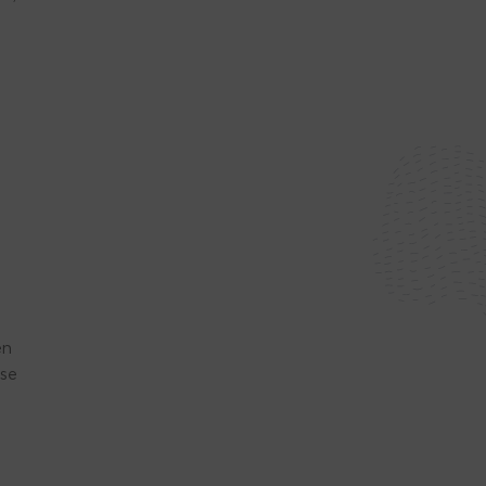
en
 se