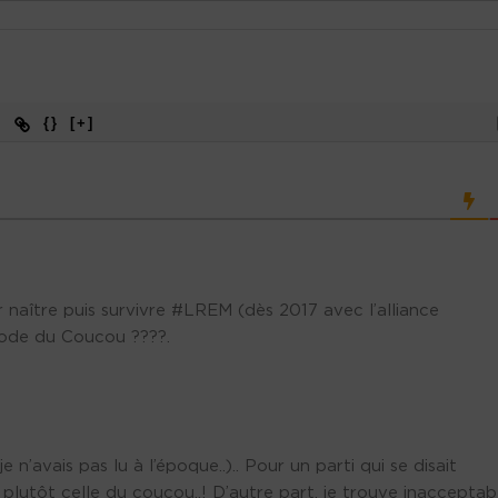
{}
[+]
ur naître puis survivre #LREM (dès 2017 avec l’alliance
hode du Coucou ????.
e n’avais pas lu à l’époque..).. Pour un parti qui se disait
t plutôt celle du coucou..! D’autre part, je trouve inacceptab