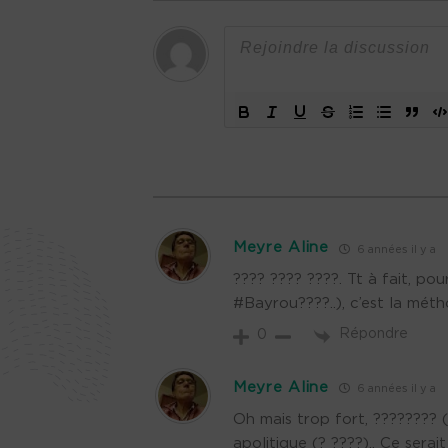
Meyre Aline
6 années il y a
???? ???? ????. Tt à fait, po
#Bayrou????..), c’est la mét
Répondre
0
Meyre Aline
6 années il y a
Oh mais trop fort, ???????? (j
apolitique (? ????).. Ce serai