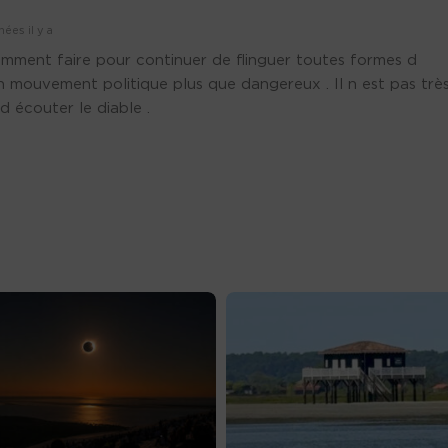
ées il y a
omment faire pour continuer de flinguer toutes formes d
 un mouvement politique plus que dangereux . Il n est pas trè
 d écouter le diable .