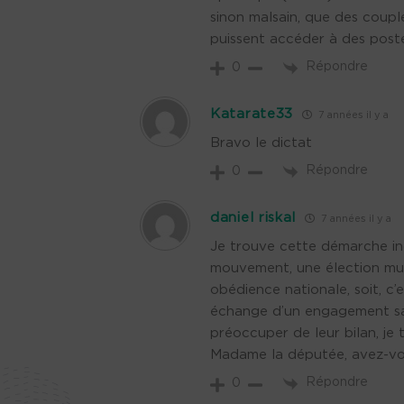
sinon malsain, que des couple
puissent accéder à des postes 
Répondre
0
Katarate33
7 années il y a
Bravo le dictat
Répondre
0
daniel riskal
7 années il y a
Je trouve cette démarche in
mouvement, une élection mun
obédience nationale, soit, c’
échange d’un engagement san
préoccuper de leur bilan, je
Madame la députée, avez-vou
Répondre
0