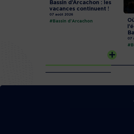
Bassin d’Arcachon : les
vacances continuent !
07 août 2026
Où
#Bassin d'Arcachon
l’
Ba
07 
#B