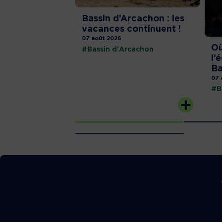
Bassin d’Arcachon : les
vacances continuent !
07 août 2026
Où
#Bassin d'Arcachon
l’
Ba
07 
#B