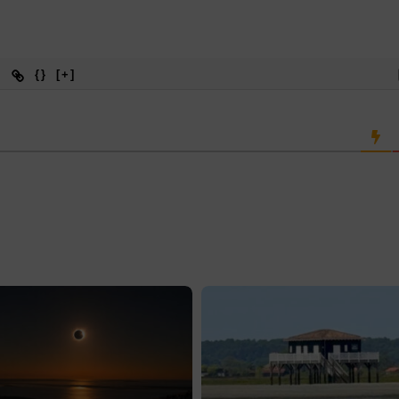
{}
[+]