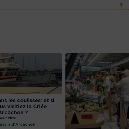
ns les coulisses: et si
us visitiez la Criée
Arcachon ?
août 2026
assin d'Arcachon