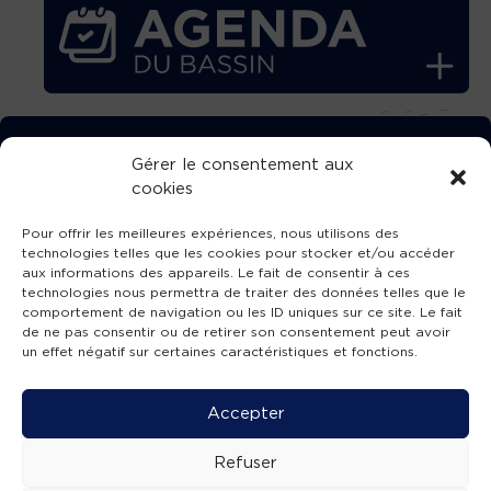
TÉLÉCHARGEZ GRATUITEMENT
Gérer le consentement aux
cookies
L’APPLICATION TVBA !
Pour offrir les meilleures expériences, nous utilisons des
technologies telles que les cookies pour stocker et/ou accéder
aux informations des appareils. Le fait de consentir à ces
technologies nous permettra de traiter des données telles que le
comportement de navigation ou les ID uniques sur ce site. Le fait
SUIVEZ-NOUS !
de ne pas consentir ou de retirer son consentement peut avoir
un effet négatif sur certaines caractéristiques et fonctions.
Charte de publication
-
Mentions légales
-
Accessibilité
-
Politique de confidentialité
-
Plan
Accepter
de site
-
SIBA
© 2026 création
Compos'it.
Refuser