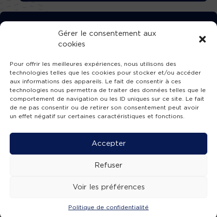
TÉLÉCHARGEZ GRATUITEMENT
Gérer le consentement aux
cookies
L’APPLICATION TVBA !
Pour offrir les meilleures expériences, nous utilisons des
technologies telles que les cookies pour stocker et/ou accéder
aux informations des appareils. Le fait de consentir à ces
technologies nous permettra de traiter des données telles que le
comportement de navigation ou les ID uniques sur ce site. Le fait
SUIVEZ-NOUS !
de ne pas consentir ou de retirer son consentement peut avoir
un effet négatif sur certaines caractéristiques et fonctions.
Charte de publication
-
Mentions légales
-
Accessibilité
-
Politique de confidentialité
-
Plan
Accepter
de site
-
SIBA
© 2026 création
Compos'it.
Refuser
Voir les préférences
Politique de confidentialité
ACTUS
ÉMISSIONS
AGENDA
WEBCAMS