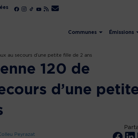
ées
Communes
Émissions
x au secours d’une petite fille de 2 ans
ienne 120 de
ecours d’une petit
s
Part
olleu Peyrazat