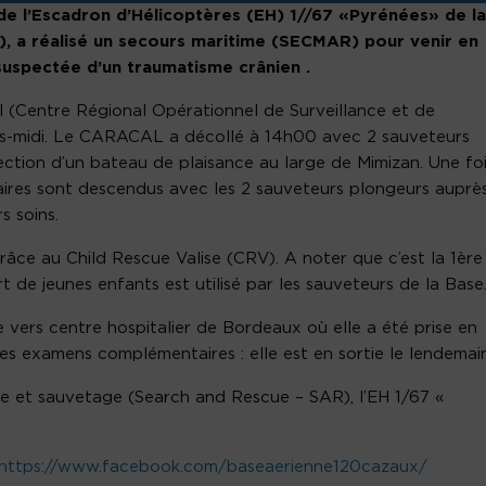
 l’Escadron d’Hélicoptères (EH) 1//67 «Pyrénées» de la
, a réalisé un secours maritime (SECMAR) pour venir en
 suspectée d’un traumatisme crânien .
l (Centre Régional Opérationnel de Surveillance et de
ès-midi. Le CARACAL a décollé à 14h00 avec 2 sauveteurs
ection d’un bateau de plaisance au large de Mimizan. Une fo
litaires sont descendus avec les 2 sauveteurs plongeurs auprè
s soins.
ce au Child Rescue Valise (CRV). A noter que c’est la 1ère
 de jeunes enfants est utilisé par les sauveteurs de la Base
 vers centre hospitalier de Bordeaux où elle a été prise en
s examens complémentaires : elle est en sortie le lendemain
he et sauvetage (Search and Rescue – SAR), l’EH 1/67 «
https://www.facebook.com/baseaerienne120cazaux/