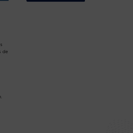
is
s de
.
.