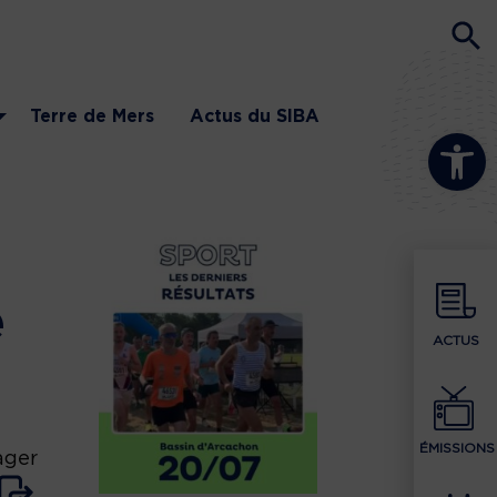
Terre de Mers
Actus du SIBA
Ouvrir la b
e
ACTUS
ÉMISSIONS
ager