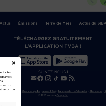
Actus
Émissions
Terre de Mers
Actus du SIB
TÉLÉCHARGEZ GRATUITEMENT
L’APPLICATION TVBA !
SUIVEZ-NOUS !
s telles
ppareils.
es
s sur ce
ut avoir un
rte de publication
-
Mentions légales
-
Accessibilité
-
Politique de confidentialité
-
Plan de site
-
S
© 2026 création
Compos'it.