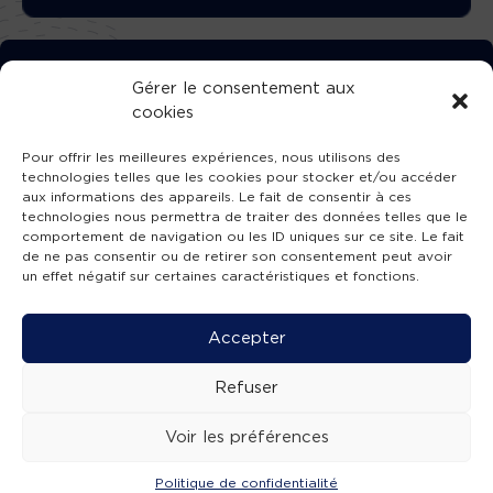
TÉLÉCHARGEZ GRATUITEMENT
Gérer le consentement aux
cookies
L’APPLICATION TVBA !
Pour offrir les meilleures expériences, nous utilisons des
technologies telles que les cookies pour stocker et/ou accéder
aux informations des appareils. Le fait de consentir à ces
technologies nous permettra de traiter des données telles que le
comportement de navigation ou les ID uniques sur ce site. Le fait
SUIVEZ-NOUS !
de ne pas consentir ou de retirer son consentement peut avoir
un effet négatif sur certaines caractéristiques et fonctions.
Charte de publication
-
Mentions légales
-
Accessibilité
-
Politique de confidentialité
-
Plan
Accepter
de site
-
SIBA
© 2026 création
Compos'it.
Refuser
Voir les préférences
Politique de confidentialité
ACTUS
ÉMISSIONS
AGENDA
WEBCAMS