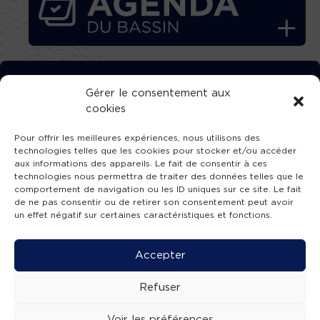
TÉLÉCHARGEZ GRATUITEMENT
Gérer le consentement aux
cookies
L’APPLICATION TVBA !
Pour offrir les meilleures expériences, nous utilisons des
technologies telles que les cookies pour stocker et/ou accéder
aux informations des appareils. Le fait de consentir à ces
technologies nous permettra de traiter des données telles que le
comportement de navigation ou les ID uniques sur ce site. Le fait
SUIVEZ-NOUS !
de ne pas consentir ou de retirer son consentement peut avoir
un effet négatif sur certaines caractéristiques et fonctions.
Charte de publication
-
Mentions légales
-
Accessibilité
-
Politique de confidentialité
-
Plan
Accepter
de site
-
SIBA
© 2026 création
Compos'it.
Refuser
Voir les préférences