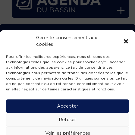
TÉLÉCHARGEZ GRATUITEMENT
Gérer le consentement aux
cookies
L’APPLICATION TVBA !
Pour offrir les meilleures expériences, nous utilisons des
technologies telles que les cookies pour stocker et/ou accéder
aux informations des appareils. Le fait de consentir à ces
technologies nous permettra de traiter des données telles que le
comportement de navigation ou les ID uniques sur ce site. Le fait
SUIVEZ-NOUS !
de ne pas consentir ou de retirer son consentement peut avoir
un effet négatif sur certaines caractéristiques et fonctions.
Charte de publication
-
Mentions légales
-
Accessibilité
-
Politique de confidentialité
-
Plan
Accepter
de site
-
SIBA
© 2026 création
Compos'it.
Refuser
Voir les préférences