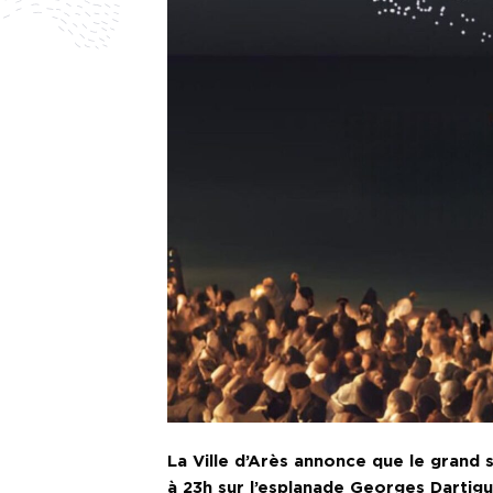
La Ville d’Arès annonce que le grand 
à 23h sur l’esplanade Georges Dartig