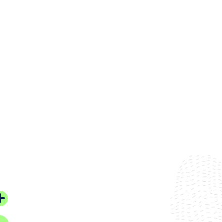
Réintégration de Lanton, Andernos, Arès e
31 juillet 2026
#Lanton