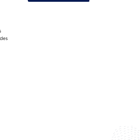
s
 des