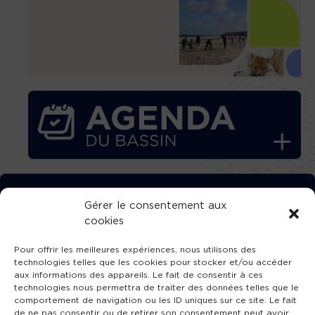
TÉLÉCHARGEZ GRATUITEMENT
Gérer le consentement aux
cookies
L’APPLICATION TVBA !
Pour offrir les meilleures expériences, nous utilisons des
technologies telles que les cookies pour stocker et/ou accéder
aux informations des appareils. Le fait de consentir à ces
technologies nous permettra de traiter des données telles que le
comportement de navigation ou les ID uniques sur ce site. Le fait
SUIVEZ-NOUS !
de ne pas consentir ou de retirer son consentement peut avoir