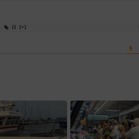
{}
[+]