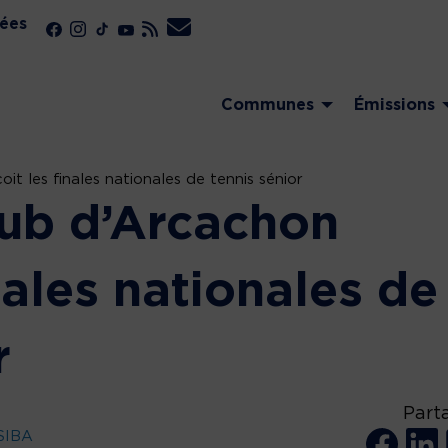
ées
Communes
Émissions
it les finales nationales de tennis sénior
lub d’Arcachon
inales nationales de
r
Part
SIBA