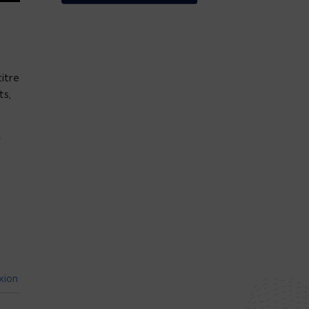
itre
ts,
xion