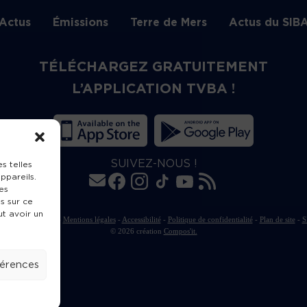
Actus
Émissions
Terre de Mers
Actus du SIB
TÉLÉCHARGEZ GRATUITEMENT
L’APPLICATION TVBA !
SUIVEZ-NOUS !
s telles
ppareils.
es
s sur ce
ut avoir un
rte de publication
-
Mentions légales
-
Accessibilité
-
Politique de confidentialité
-
Plan de site
-
S
© 2026 création
Compos'it.
férences