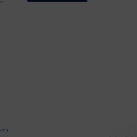
ar
xion