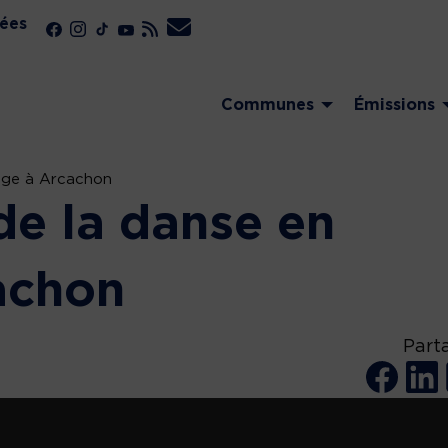
ées
Communes
Émissions
tage à Arcachon
de la danse en
achon
Part