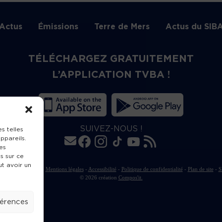
Actus
Émissions
Terre de Mers
Actus du SIB
TÉLÉCHARGEZ GRATUITEMENT
L’APPLICATION TVBA !
SUIVEZ-NOUS !
s telles
ppareils.
es
s sur ce
ut avoir un
rte de publication
-
Mentions légales
-
Accessibilité
-
Politique de confidentialité
-
Plan de site
-
S
© 2026 création
Compos'it.
férences