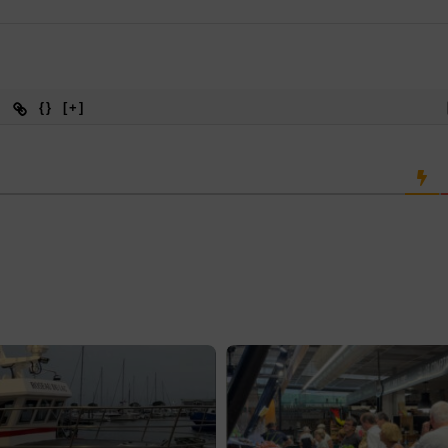
{}
[+]