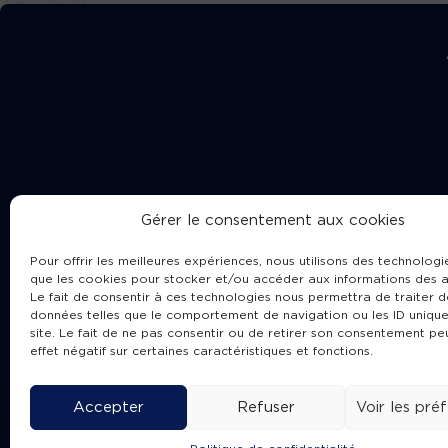
Gérer le consentement aux cookies
Pour offrir les meilleures expériences, nous utilisons des technologie
que les cookies pour stocker et/ou accéder aux informations des a
Le fait de consentir à ces technologies nous permettra de traiter d
données telles que le comportement de navigation ou les ID unique
site. Le fait de ne pas consentir ou de retirer son consentement pe
Cha
effet négatif sur certaines caractéristiques et fonctions.
Accepter
Refuser
Voir les pré