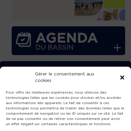
TÉLÉCHARGEZ GRATUITEMENT
Gérer le consentement aux
cookies
L’APPLICATION TVBA !
Pour offrir les meilleures expériences, nous utilisons des
technologies telles que les cookies pour stocker et/ou accéder
aux informations des appareils. Le fait de consentir à ces
technologies nous permettra de traiter des données telles que le
comportement de navigation ou les ID uniques sur ce site. Le fait
SUIVEZ-NOUS !
de ne pas consentir ou de retirer son consentement peut avoir
un effet négatif sur certaines caractéristiques et fonctions.