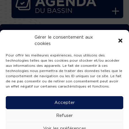
TÉLÉCHARGEZ GRATUITEMENT
Gérer le consentement aux
cookies
L’APPLICATION TVBA !
Pour offrir les meilleures expériences, nous utilisons des
technologies telles que les cookies pour stocker et/ou accéder
aux informations des appareils. Le fait de consentir à ces
technologies nous permettra de traiter des données telles que le
comportement de navigation ou les ID uniques sur ce site. Le fait
SUIVEZ-NOUS !
de ne pas consentir ou de retirer son consentement peut avoir
un effet négatif sur certaines caractéristiques et fonctions.
Charte de publication
-
Mentions légales
-
Accessibilité
-
Politique de confidentialité
-
Plan
Accepter
de site
-
SIBA
© 2026 création
Compos'it.
Refuser
Voir les préférences