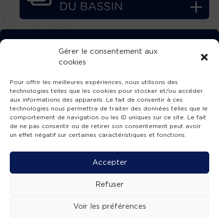
TÉLÉCHARGEZ GRATUITEMENT
Gérer le consentement aux
cookies
L’APPLICATION TVBA !
Pour offrir les meilleures expériences, nous utilisons des
technologies telles que les cookies pour stocker et/ou accéder
aux informations des appareils. Le fait de consentir à ces
technologies nous permettra de traiter des données telles que le
comportement de navigation ou les ID uniques sur ce site. Le fait
SUIVEZ-NOUS !
de ne pas consentir ou de retirer son consentement peut avoir
un effet négatif sur certaines caractéristiques et fonctions.
Charte de publication
-
Mentions légales
-
Accessibilité
-
Politique de confidentialité
-
Plan
Accepter
de site
-
SIBA
© 2026 création
Compos'it.
Refuser
Voir les préférences