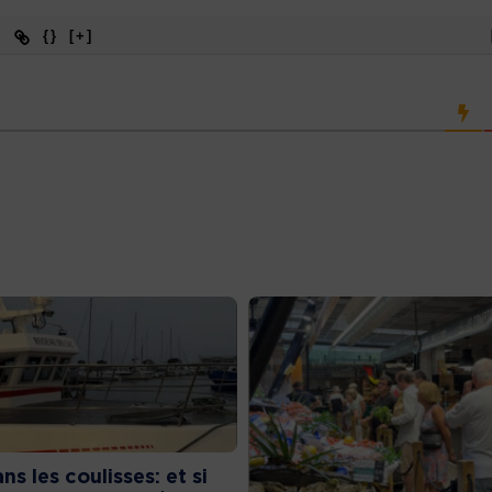
{}
[+]
ns les coulisses: et si