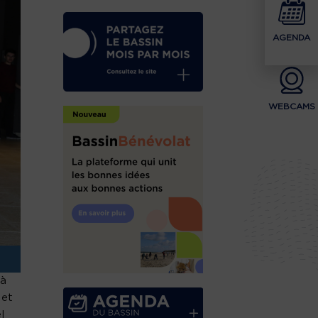
AGENDA
WEBCAMS
 à
 et
l