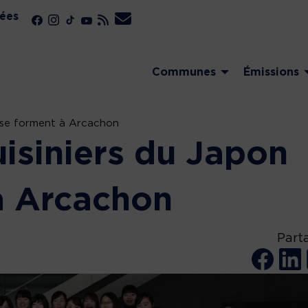
ées
Communes
Émissions
n se forment à Arcachon
isiniers du Japon
à Arcachon
Part